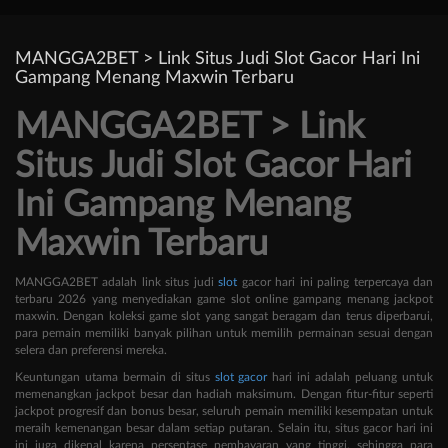
MANGGA2BET > Link Situs Judi Slot Gacor Hari Ini
Gampang Menang Maxwin Terbaru
MANGGA2BET > Link
Situs Judi Slot Gacor Hari
Ini Gampang Menang
Maxwin Terbaru
MANGGA2BET adalah link situs judi
slot
gacor hari ini paling terpercaya dan
terbaru 2026 yang menyediakan game slot online gampang menang jackpot
maxwin. Dengan koleksi game slot yang sangat beragam dan terus diperbarui,
para pemain memiliki banyak pilihan untuk memilih permainan sesuai dengan
selera dan preferensi mereka.
Keuntungan utama bermain di situs
slot gacor
hari ini adalah peluang untuk
memenangkan jackpot besar dan hadiah maksimum. Dengan fitur-fitur seperti
jackpot progresif dan bonus besar, seluruh pemain memiliki kesempatan untuk
meraih kemenangan besar dalam setiap putaran. Selain itu, situs gacor hari ini
ini juga dikenal karena persentase pembayaran yang tinggi, sehingga para