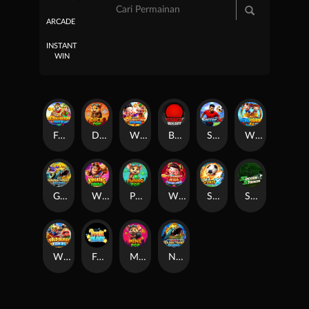
ARCADE
INSTANT
WIN
Fortune Fishing
Dice Pop
WD Golden Fuwa Fishing
Big Button Bash
SoccerX
WD FuWa Fishing
Golden Tyrant Fishing
WD King Kong Fishing
Plinko Pop
WD Nezha Fishing Legend
StrikerX
Soccer Striker
WD Gold Blast Fishing
Fruit Blast
Mine Pop
Nexus Golden Tyrant