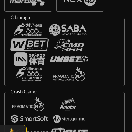
Olahraga
Crash Game