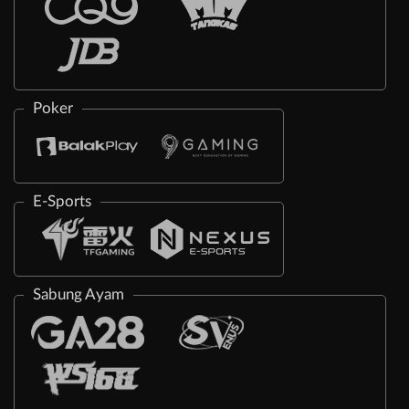
Poker
E-Sports
Sabung Ayam