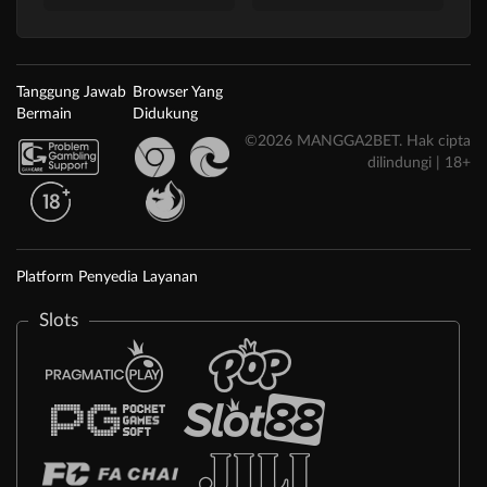
Tanggung Jawab
Browser Yang
Bermain
Didukung
©2026 MANGGA2BET. Hak cipta
dilindungi | 18+
Platform Penyedia Layanan
Slots