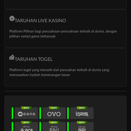
TARUHAN LIVE KASINO
Platform Pilihan bagi perusahaan-perusahaan terbaik di dunia, dengan
pilihan variasi game terbanyak
TARUHAN TOGEL
Platform togel yang menarik dari perusahan terbaik di dunia yang
menawarkan hadiah kemenangan besar