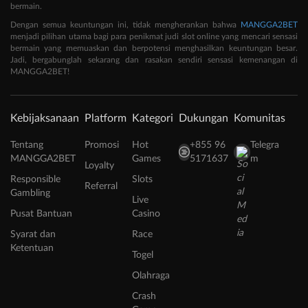
bermain.
Dengan semua keuntungan ini, tidak mengherankan bahwa
MANGGA2BET
menjadi pilihan utama bagi para penikmat judi slot online yang mencari sensasi
bermain yang memuaskan dan berpotensi menghasilkan keuntungan besar.
Jadi, bergabunglah sekarang dan rasakan sendiri sensasi kemenangan di
MANGGA2BET!
Kebijaksanaan
Platform
Kategori
Dukungan
Komunitas
Tentang
Promosi
Hot
+855 96
Telegra
MANGGA2BET
Games
5171637
m
Loyalty
Responsible
Slots
Referral
Gambling
Live
Pusat Bantuan
Casino
Syarat dan
Race
Ketentuan
Togel
Olahraga
Crash