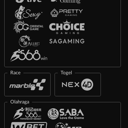
Race
Togel
Olahraga