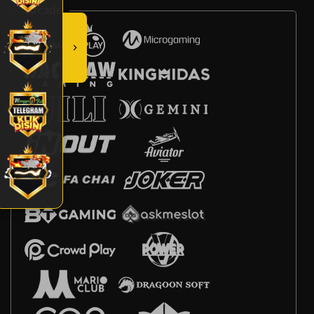
Arcade