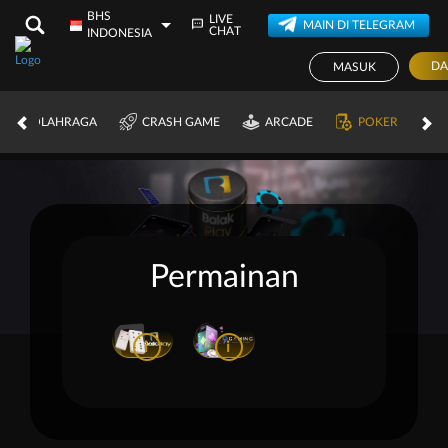
BHS
LIVE
MAIN DI TELEGRAM
CHAT
INDONESIA
DA
MASUK
OLAHRAGA
CRASH GAME
ARCADE
POKER
Permainan
i
i