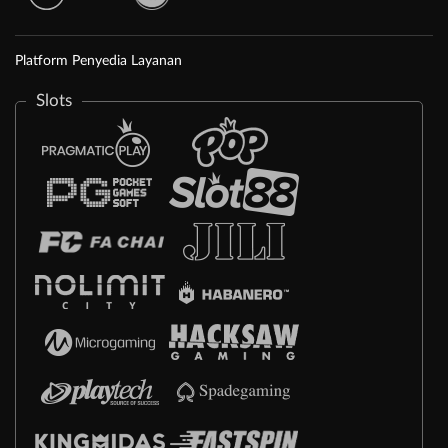
Platform Penyedia Layanan
Slots