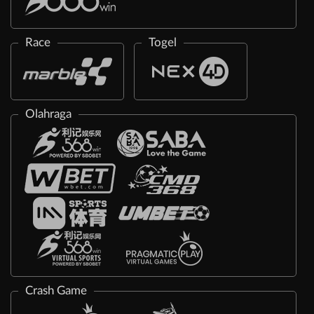
Race
Togel
Olahraga
Crash Game