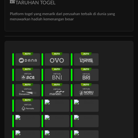
TARUHAN TOGEL
Platform togel yang menarik dari perusahan terbaik di dunia yang
menawarkan hadiah kemenangan besar