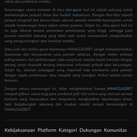
selera dan preferensi mereka.
Keuntungan utama bermain di situs
slot gacor
hari ini adalah peluang untuk
memenangkan jackpot besar dan hadiah maksimum. Dengan fitur-fitur seperti
jackpot progresif dan bonus besar, seluruh pemain memiliki kesempatan untuk
meraih kemenangan besar dalam setiap putaran. Selain itu, situs gacor hari ini
ini juga dikenal karena persentase pembayaran yang tinggi, sehingga para
pemain memiliki peluang yang lebih baik untuk memperoleh pengembalian
yang menguntungkan atas investasi mereka.
Situs judi slot online gacor terpercaya MANGGA2BET sangat memprioritaskan
keamanan dan kenyamanan para pemain setianya. Dengan sistem enkripsi
paling terbaru dan perlindungan data yang kuat, mereka dapat bermain dengan
tenang tanpa khawatir tentang kebocoran informasi pribadi atau kecurangan.
Selain itu, layanan pelanggan yang responsif siap membantu para pemain
dengan segala pertanyaan atau masalah yang mungkin timbul selama proses
bermain.
Dengan semua keuntungan ini, tidak mengherankan bahwa
MANGGA2BET
menjadi pilihan utama bagi para penikmat judi slot online yang mencari sensasi
bermain yang memuaskan dan berpotensi menghasilkan keuntungan besar.
Jadi, bergabunglah sekarang dan rasakan sendiri sensasi kemenangan di
MANGGA2BET!
Kebijaksanaan
Platform
Kategori
Dukungan
Komunitas