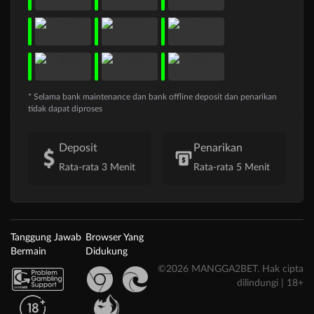
* Selama bank maintenance dan bank offline deposit dan penarikan
tidak dapat diproses
Deposit
Penarikan
Rata-rata 3 Menit
Rata-rata 5 Menit
Tanggung Jawab
Browser Yang
Bermain
Didukung
©2026 MANGGA2BET. Hak cipta
dilindungi | 18+