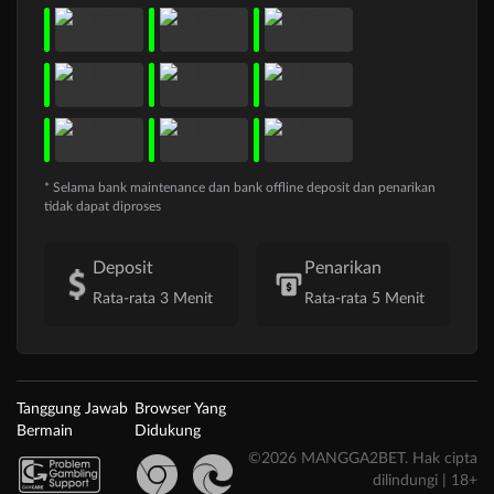
* Selama bank maintenance dan bank offline deposit dan penarikan
tidak dapat diproses
Deposit
Penarikan
Rata-rata 3 Menit
Rata-rata 5 Menit
Tanggung Jawab
Browser Yang
Bermain
Didukung
©2026 MANGGA2BET. Hak cipta
dilindungi | 18+