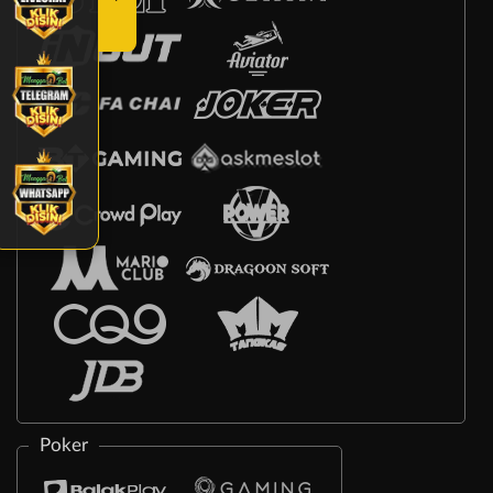
Poker