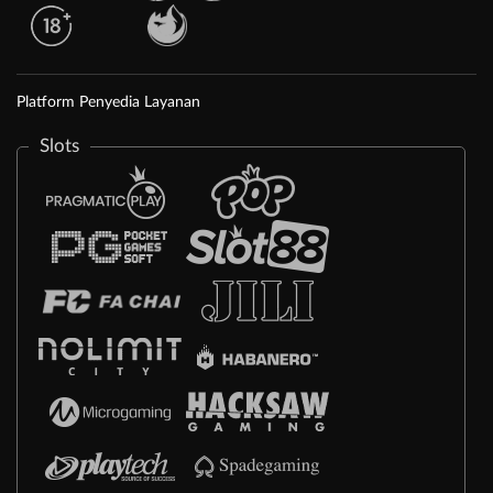
Platform Penyedia Layanan
Slots