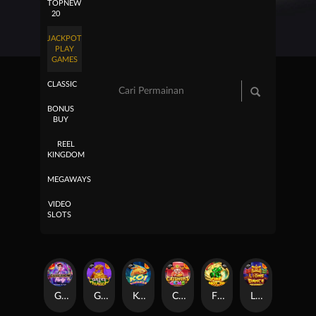
TOP
NEW
20
JACKPOT
PLAY
GAMES
CLASSIC
BONUS
BUY
REEL
KINGDOM
MEGAWAYS
VIDEO
SLOTS
Gameshow Party Jackpot Play
Gates of Dragon Jackpot Play
Koi Bonanza Jackpot Play
Caishen's Gems Jackpot Play
Fire Hot 20 Jackpot Play
Lions Dance Megaways Jackpot Play