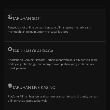
TARUHAN SLOT
Penyedia slot online dengan beragam pilihan game menarik yang
memudahkan pemain untuk mencapai jackpot
TARUHAN OLAHRAGA
Sportsbook Gaming Platform Terbaik menawarkan lebih banyak game,
odds yang lebih tinggi, dan menyediakan pilihan yang lebih banyak
untuk pemain.
TARUHAN LIVE KASINO
Platform Pilihan bagi perusahaan-perusahaan terbaik di dunia, dengan
pilihan variasi game terbanyak