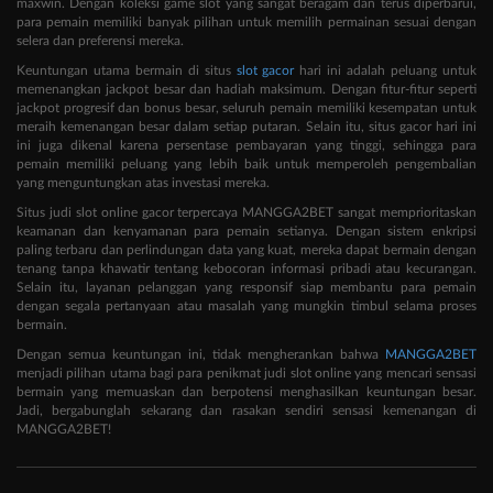
maxwin. Dengan koleksi game slot yang sangat beragam dan terus diperbarui,
para pemain memiliki banyak pilihan untuk memilih permainan sesuai dengan
selera dan preferensi mereka.
Keuntungan utama bermain di situs
slot gacor
hari ini adalah peluang untuk
memenangkan jackpot besar dan hadiah maksimum. Dengan fitur-fitur seperti
jackpot progresif dan bonus besar, seluruh pemain memiliki kesempatan untuk
meraih kemenangan besar dalam setiap putaran. Selain itu, situs gacor hari ini
ini juga dikenal karena persentase pembayaran yang tinggi, sehingga para
pemain memiliki peluang yang lebih baik untuk memperoleh pengembalian
yang menguntungkan atas investasi mereka.
Situs judi slot online gacor terpercaya MANGGA2BET sangat memprioritaskan
keamanan dan kenyamanan para pemain setianya. Dengan sistem enkripsi
paling terbaru dan perlindungan data yang kuat, mereka dapat bermain dengan
tenang tanpa khawatir tentang kebocoran informasi pribadi atau kecurangan.
Selain itu, layanan pelanggan yang responsif siap membantu para pemain
dengan segala pertanyaan atau masalah yang mungkin timbul selama proses
bermain.
Dengan semua keuntungan ini, tidak mengherankan bahwa
MANGGA2BET
menjadi pilihan utama bagi para penikmat judi slot online yang mencari sensasi
bermain yang memuaskan dan berpotensi menghasilkan keuntungan besar.
Jadi, bergabunglah sekarang dan rasakan sendiri sensasi kemenangan di
MANGGA2BET!