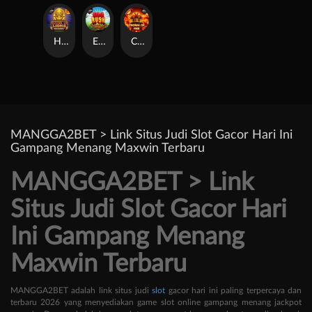
House of Lions Megaways Jackpot Play
Egg Rush Jackpot Play
Crown of Fire Jackpot Play
MANGGA2BET > Link Situs Judi Slot Gacor Hari Ini
Gampang Menang Maxwin Terbaru
MANGGA2BET > Link
Situs Judi Slot Gacor Hari
Ini Gampang Menang
Maxwin Terbaru
MANGGA2BET adalah link situs judi
slot
gacor hari ini paling terpercaya dan
terbaru 2026 yang menyediakan game slot online gampang menang jackpot